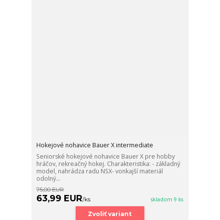
Hokejové nohavice Bauer X intermediate
Seniorské hokejové nohavice Bauer X pre hobby
hráčov, rekreačný hokej. Charakteristika: - základný
model, nahrádza radu NSX- vonkajší materiál
odolný...
75,00 EUR
63,99 EUR
/
ks
skladom 9 ks
Zvoliť variant