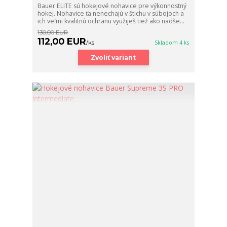
Bauer ELITE sú hokejové nohavice pre výkonnostný
hokej. Nohavice ťa nenechajú v štichu v súbojoch a
ich veľmi kvalitnú ochranu využiješ tiež ako nadše...
130,00 EUR
112,00 EUR
/
ks
Skladom 4 ks
Zvoliť variant