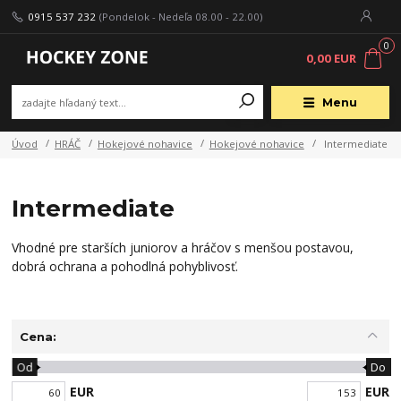
0915 537 232
(Pondelok - Nedeľa 08.00 - 22.00)
0
0,00 EUR
Menu
Úvod
HRÁČ
Hokejové nohavice
Hokejové nohavice
Intermediate
Intermediate
Vhodné pre starších juniorov a hráčov s menšou postavou,
dobrá ochrana a pohodlná pohyblivosť.
Cena:
Od
Do
EUR
EUR