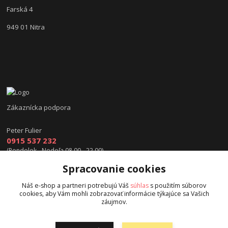
Farská 4
949 01 Nitra
Zákaznícka podpora
Peter Fulier
0915 537 232
(Pondelok - Nedeľa 08.00 - 22.00)
Spracovanie cookies
info@hokejexpert.sk
Náš e-shop a partneri potrebujú Váš
súhlas
s použitím súborov
cookies, aby Vám mohli zobrazovať informácie týkajúce sa Vašich
záujmov.