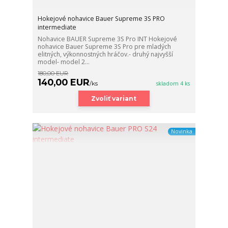
Hokejové nohavice Bauer Supreme 3S PRO
intermediate
Nohavice BAUER Supreme 3S Pro INT Hokejové
nohavice Bauer Supreme 3S Pro pre mladých
elitných, výkonnostných hráčov.- druhý najvyšší
model- model 2...
180,00 EUR
140,00 EUR
/
ks
skladom 4 ks
Zvoliť variant
Novinka