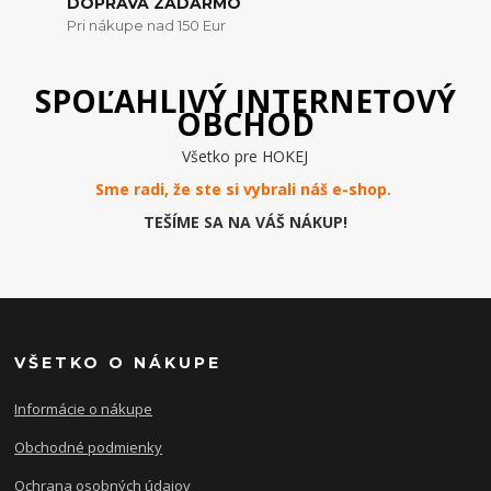
DOPRAVA ZADARMO
Pri nákupe nad 150 Eur
SPOĽAHLIVÝ INTERNETOVÝ
OBCHOD
Všetko pre HOKEJ
Sme radi, že ste si vybrali náš e-
shop
.
TEŠÍME SA NA VÁŠ NÁKUP!
VŠETKO O NÁKUPE
Informácie o nákupe
Obchodné podmienky
Ochrana osobných údajov