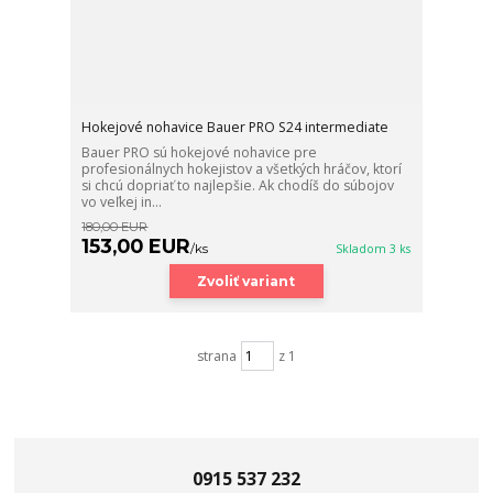
Hokejové nohavice Bauer PRO S24 intermediate
Bauer PRO sú hokejové nohavice pre
profesionálnych hokejistov a všetkých hráčov, ktorí
si chcú dopriať to najlepšie. Ak chodíš do súbojov
vo veľkej in...
180,00 EUR
153,00 EUR
/
ks
Skladom 3 ks
Zvoliť variant
strana
z 1
0915 537 232