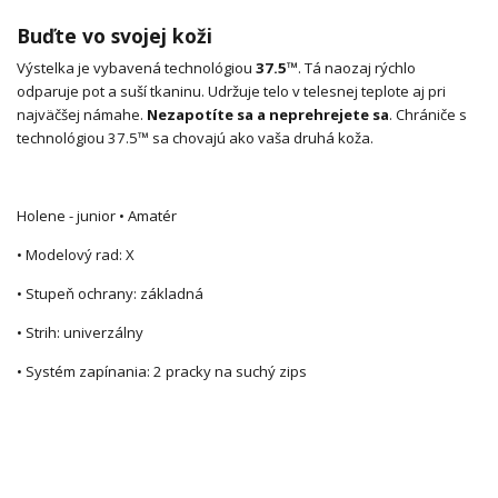
Buďte vo svojej koži
Výstelka je vybavená technológiou
37.5™
. Tá naozaj rýchlo
odparuje pot a suší tkaninu. Udržuje telo v telesnej teplote aj pri
najväčšej námahe.
Nezapotíte sa a neprehrejete sa
. Chrániče s
technológiou 37.5™ sa chovajú ako vaša druhá koža.
Holene - junior • Amatér
• Modelový rad: X
• Stupeň ochrany: základná
• Strih: univerzálny
• Systém zapínania: 2 pracky na suchý zips