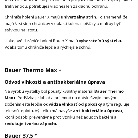
frekvenciou, potrebuješ viac než len základnú ochranu.
Chrániče holení Bauer X majú
univerzálny strih
. To znamená, že
majú širší strih chráničov v oblasti kolena i píšťaly a mali by byť
stávkou na istotu.
Hokejové chrániče holení Bauer X majú
vyberateľnú výstelku
.
Vďaka tomu chrániče lepšie a rýchlejšie schnú.
Bauer Thermo Max +
Odvod vlhkosti a antibakteriálna úprava
Na výrobu výstelky bol použitý kvalitný materiál
Bauer Thermo
Max+
. Podšívka je ľahká a príjemná na dotyk. Svojím novým
zložením ešte lepšie
odvádza vlhkosť od pokožky
a tým reguluje
telesnú teplotu. Výstelka má navyše
antibakteriálnu úpravu
,
ktorá pôsobí preventívne proti vzniku nežiaducich baktérií a
redukuje tvorbu zápachu
.
Bauer 37.5™