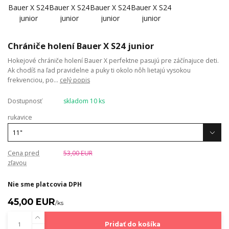
Chrániče holení Bauer X S24 junior
Hokejové chrániče holení Bauer X perfektne pasujú pre záčínajuce deti.
Ak chodíš na ľad pravidelne a puky ti okolo nôh lietajú vysokou
frekvenciou, po...
celý popis
Dostupnosť
skladom 10 ks
rukavice
Cena pred
53,00 EUR
zľavou
Nie sme platcovia DPH
45,00 EUR
/
ks
Pridať do košíka