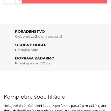
PORADENSTVO
Odborne zaškolený personál
OSOBNÝ ODBER
Predajňa Nitra
DOPRAVA ZADARMO
Pri nákupe nad 150 Eur
Kompletné špecifikácie
Hokejové chrániče holení Bauer X perfektne pasujú
pre záčínajuce
deti
. Ak chodíš na ľad pravidelne a puky ti okolo nôh lietajú vysokou