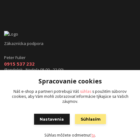
Zákaznícka podpora
Peter Fulier
0915 537 232
(Pondelok - Nedeľa 08.00 - 22.00)
Spracovanie cookies
info@hokejexpert.sk
Náš e-shop a partneri potrebujú Váš
súhlas
s použitím súborov
cookies, aby Vám mohli zobrazovať informácie týkajúce sa Vašich
záujmov.
Nastavenia
Súhlasím
Copyright © 2015 hokejexpert.sk
Súhlas môžete odmietnuť
tu
.
Vytvorené na
Eshop-rychlo.sk