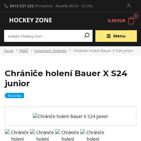
0915 537 232
(Pondelok - Nedeľa 08.00 - 22.00)
0
0,00 EUR
Menu
Úvod
HRÁČ
Hokejové chrániče
Chrániče holení Bauer X S24 junior
Chrániče holení Bauer X S24
junior
Novinka