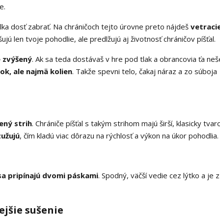
e.
elka dosť zabrať. Na chráničoch tejto úrovne preto nájdeš
vetraci
jú len tvoje pohodlie, ale predlžujú aj životnosť chráničov píšťal.
e zvýšený
. Ak sa teda dostávaš v hre pod tlak a obrancovia ťa neše
tok, ale najmä kolien
. Takže spevni telo, čakaj náraz a zo súboja
ený strih
. Chrániče píšťal s takým strihom majú širší, klasicky tva
zužujú
, čím kladú viac dôrazu na rýchlosť a výkon na úkor pohodlia.
sa pripínajú dvomi páskami
. Spodný, väčší vedie cez lýtko a je 
ejšie sušenie