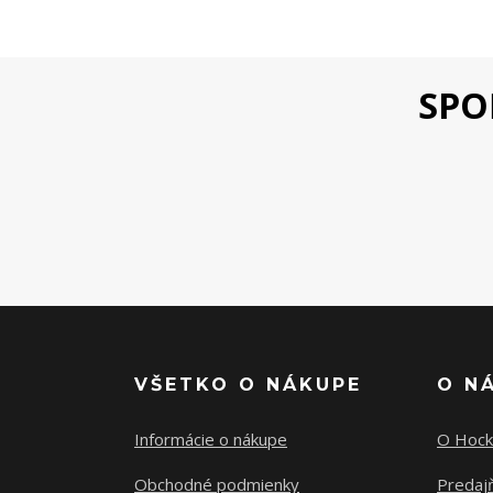
SPO
VŠETKO O NÁKUPE
O N
Informácie o nákupe
O Hock
Obchodné podmienky
Predajň