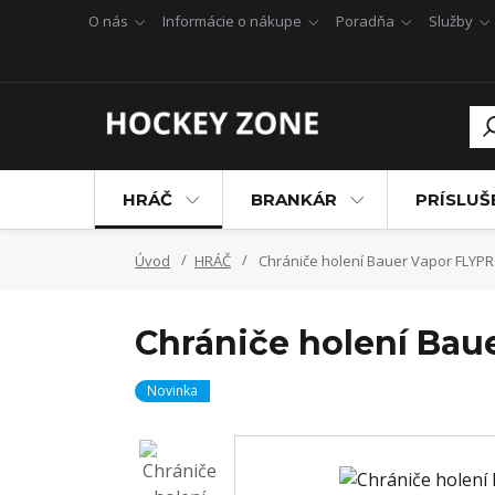
O nás
Informácie o nákupe
Poradňa
Služby
HRÁČ
BRANKÁR
PRÍSLU
Úvod
HRÁČ
Chrániče holení Bauer Vapor FLYPR
Chrániče holení Bau
Novinka