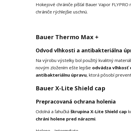
Hokejové chrániče píšťal Bauer Vapor FLYPRO
chrániče rýchlejšie uschnú.
Bauer Thermo Max +
Odvod vlhkosti a antibakteriálna úp
Na výrobu výstelky bol použitý kvalitný materiá
novým zložením ešte lepšie
odvádza vlhkosť
antibakteriálnu úpravu
, ktorá pôsobí prevent
Bauer X-Lite Shield cap
Prepracovaná ochrana holenia
Odolná a ľahučká
škrupina X-Lite Shield cap
ko
chráni holene pred nárazmi
.
Holene - Intermdiate