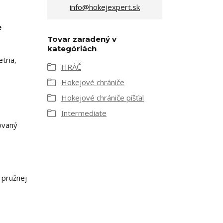
info@hokejexpert.sk
e
Tovar zaradený v
kategóriách
tria,
HRÁČ
Hokejové chrániče
Hokejové chrániče píšťal
Intermediate
rovaný
z pružnej