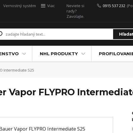
Vernostný systém
Viac
Neviete si
0915 537 232
(Po
rady?
Zavolajte.
Hľada
ŠENSTVO
NHL PRODUKTY
PROFILOVANI
O Intermediate S25
er Vapor FLYPRO Intermediat