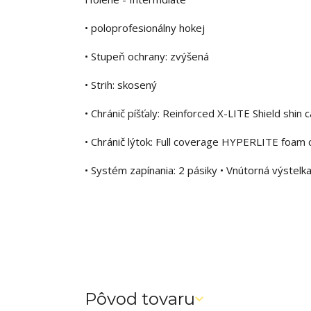
• poloprofesionálny hokej
• Stupeň ochrany: zvýšená
• Strih: skosený
• Chránič píšťaly: Reinforced X-LITE Shield shin 
• Chránič lýtok: Full coverage HYPERLITE foam 
• Systém zapínania: 2 pásiky • Vnútorná výstelk
Pôvod tovaru