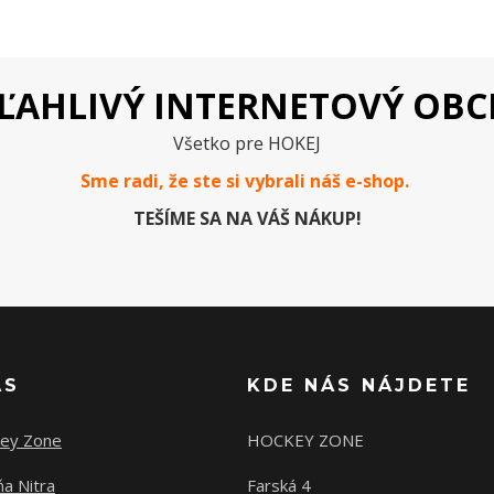
ĽAHLIVÝ INTERNETOVÝ OB
Všetko pre HOKEJ
Sme radi, že ste si vybrali náš e-
shop
.
TEŠÍME SA NA VÁŠ NÁKUP!
ÁS
KDE NÁS NÁJDETE
ey Zone
HOCKEY ZONE
a Nitra
Farská 4