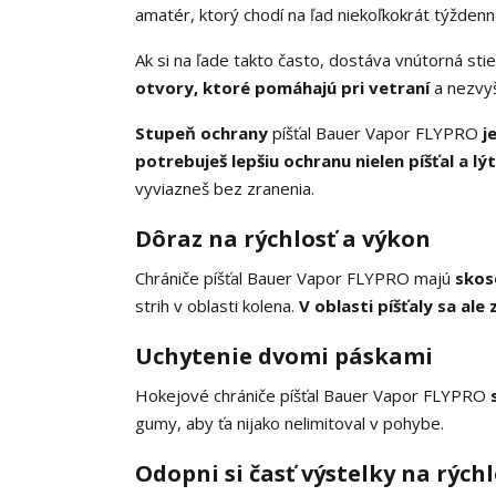
amatér, ktorý chodí na ľad niekoľkokrát týždenn
Ak si na ľade takto často, dostáva vnútorná sti
otvory, ktoré pomáhajú pri vetraní
a nezvyšu
Stupeň ochrany
píšťal Bauer Vapor FLYPRO
j
potrebuješ lepšiu ochranu nielen píšťal a lý
vyviazneš bez zranenia.
Dôraz na rýchlosť a výkon
Chrániče píšťal Bauer Vapor FLYPRO majú
skos
strih v oblasti kolena.
V oblasti píšťaly sa ale 
Uchytenie dvomi páskami
Hokejové chrániče píšťal Bauer Vapor FLYPRO
gumy, aby ťa nijako nelimitoval v pohybe.
Odopni si časť výstelky na rýchl