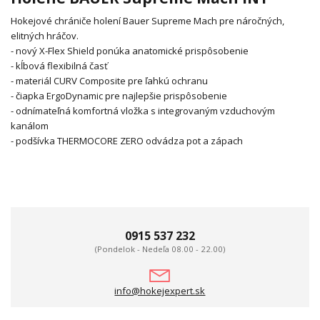
Hokejové chrániče holení Bauer Supreme Mach pre náročných,
elitných hráčov.
- nový X-Flex Shield ponúka anatomické prispôsobenie
- kĺbová flexibilná časť
- materiál CURV Composite pre ľahkú ochranu
- čiapka ErgoDynamic pre najlepšie prispôsobenie
- odnímateľná komfortná vložka s integrovaným vzduchovým
kanálom
- podšívka THERMOCORE ZERO odvádza pot a zápach
0915 537 232
(Pondelok - Nedeľa 08.00 - 22.00)
info@hokejexpert.sk