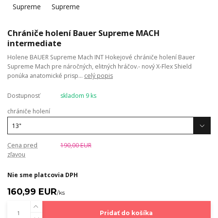
Chrániče holení Bauer Supreme MACH
intermediate
Holene BAUER Supreme Mach INT Hokejové chrániče holení Bauer
Supreme Mach pre náročných, elitných hráčov.- nový X-Flex Shield
ponúka anatomické prisp...
celý popis
Dostupnosť
skladom 9 ks
chrániče holení
Cena pred
190,00 EUR
zľavou
Nie sme platcovia DPH
160,99 EUR
/
ks
Pridať do košíka