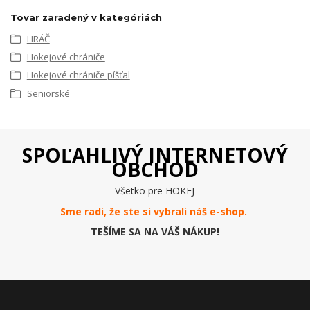
Tovar zaradený v kategóriách
HRÁČ
Hokejové chrániče
Hokejové chrániče píšťal
Seniorské
SPOĽAHLIVÝ INTERNETOVÝ
OBCHOD
Všetko pre HOKEJ
Sme radi, že ste si vybrali náš e-
shop
.
TEŠÍME SA NA VÁŠ NÁKUP!