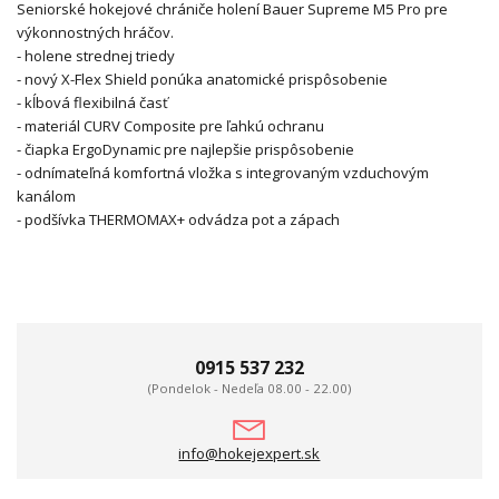
Seniorské hokejové chrániče holení Bauer Supreme M5 Pro pre
výkonnostných hráčov.
- holene strednej triedy
- nový X-Flex Shield ponúka anatomické prispôsobenie
- kĺbová flexibilná časť
- materiál CURV Composite pre ľahkú ochranu
- čiapka ErgoDynamic pre najlepšie prispôsobenie
- odnímateľná komfortná vložka s integrovaným vzduchovým
kanálom
- podšívka THERMOMAX+ odvádza pot a zápach
0915 537 232
(Pondelok - Nedeľa 08.00 - 22.00)
info@hokejexpert.sk