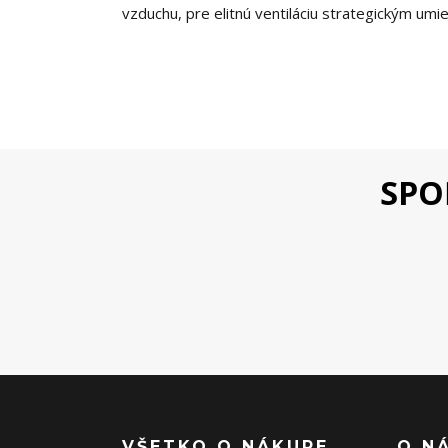
vzduchu, pre elitnú ventiláciu strategickým um
SPO
VŠETKO O NÁKUPE
O N