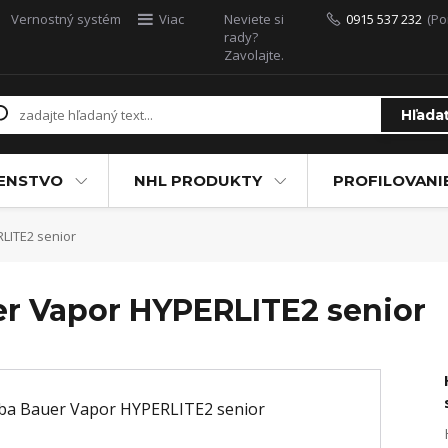
Vernostný systém
Viac
Neviete si
0915 537 232
(Po
rady?
Zavolajte.
Hľada
ŠENSTVO
NHL PRODUKTY
PROFILOVANI
LITE2 senior
er Vapor HYPERLITE2 senior