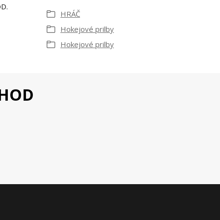
OD.
HRÁČ
Hokejové prilby
Hokejové prilby
CHOD