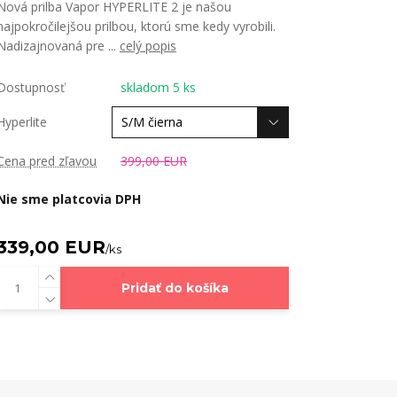
Nová prilba Vapor HYPERLITE 2 je našou
najpokročilejšou prilbou, ktorú sme kedy vyrobili.
Nadizajnovaná pre ...
celý popis
Dostupnosť
skladom 5 ks
Hyperlite
Cena pred zľavou
399,00 EUR
Nie sme platcovia DPH
339,00 EUR
/
ks
Pridať do košíka