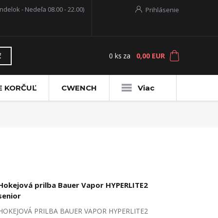
ndelok - Nedeľa 08.00 - 22.00)
Prihlásenie
0
ks
za
0,00 EUR
ť
E KORČUĽ
CWENCH
Viac
Hokejová prilba Bauer Vapor HYPERLITE2
senior
HOKEJOVÁ PRILBA BAUER VAPOR HYPERLITE2