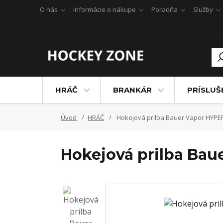
O nás
Informácie o nákupe
Poradňa
Služby
HRÁČ
BRANKÁR
PRÍSLU
Úvod
HRÁČ
Hokejová prilba Bauer Vapor HYPER
Hokejová prilba Bau