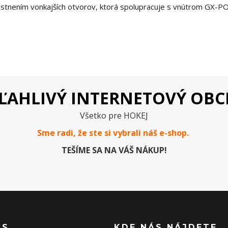
iestnením vonkajších otvorov, ktorá spolupracuje s vnútrom GX-P
ĽAHLIVÝ INTERNETOVÝ OB
Všetko pre HOKEJ
Sme radi, že ste si vybrali náš e-
shop
.
TEŠÍME SA NA VÁŠ NÁKUP!
ÁS
KDE NÁS NÁJDETE