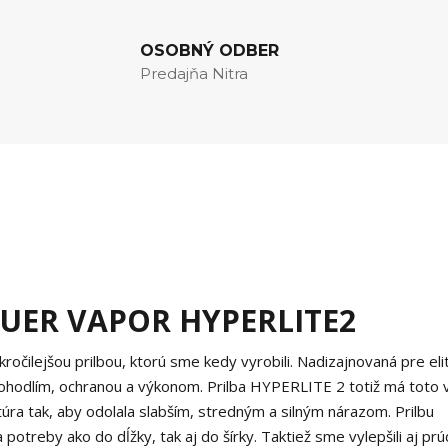
OSOBNÝ ODBER
Predajňa Nitra
UER VAPOR HYPERLITE2
očilejšou prilbou, ktorú sme kedy vyrobili. Nadizajnovaná pre eli
ohodlím, ochranou a výkonom. Prilba HYPERLITE 2 totiž má toto 
úra tak, aby odolala slabším, stredným a silným nárazom. Prilbu
otreby ako do dĺžky, tak aj do šírky. Taktiež sme vylepšili aj prú