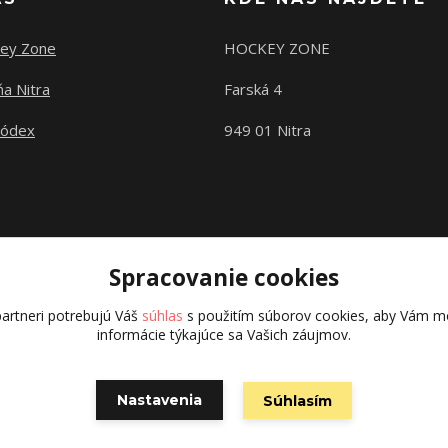
ey Zone
HOCKEY ZONE
a Nitra
Farská 4
kódex
949 01 Nitra
Spracovanie cookies
artneri potrebujú Váš
súhlas
s použitím súborov cookies, aby Vám mo
informácie týkajúce sa Vašich záujmov.
Copyright © 2015 hokejexpert.sk
Nastavenia
Súhlasím
Vytvorené na
Eshop-rychlo.sk