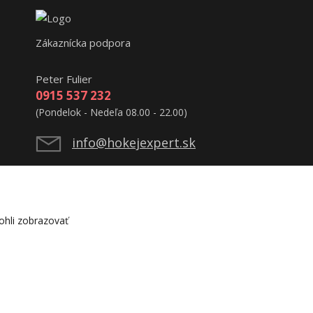
Zákaznícka podpora
Peter Fulier
0915 537 232
(Pondelok - Nedeľa 08.00 - 22.00)
info@hokejexpert.sk
hli zobrazovať