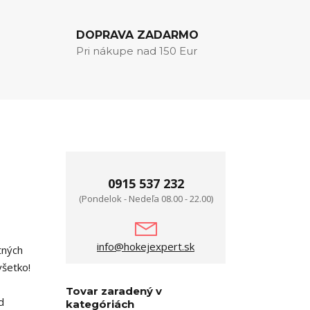
DOPRAVA ZADARMO
Pri nákupe nad 150 Eur
0915 537 232
(Pondelok - Nedeľa 08.00 - 22.00)
info@hokejexpert.sk
tných
všetko!
Tovar zaradený v
d
kategóriách