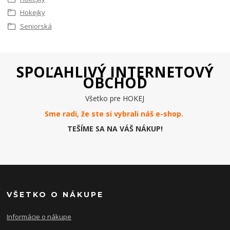
Hokejky
Seniorská
SPOĽAHLIVÝ INTERNETOVÝ
OBCHOD
Všetko pre HOKEJ
Sme radi, že ste si vybrali náš e-
shop
.
TEŠÍME SA NA VÁŠ NÁKUP!
VŠETKO O NÁKUPE
Informácie o nákupe