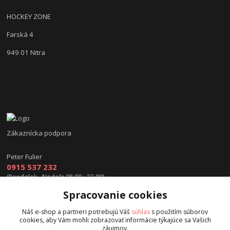
HOCKEY ZONE
Farská 4
949 01 Nitra
Zákaznícka podpora
Peter Fulier
0915 537 232
(Pondelok - Nedeľa 08.00 - 22.00)
Spracovanie cookies
info@hokejexpert.sk
Náš e-shop a partneri potrebujú Váš
súhlas
s použitím súborov
cookies, aby Vám mohli zobrazovať informácie týkajúce sa Vašich
záujmov.