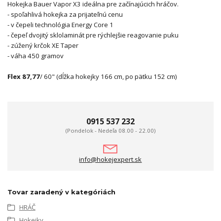
Hokejka Bauer Vapor X3 ideálna pre začínajúcich hráčov.
- spoľahlivá hokejka za prijateľnú cenu
- v čepeli technológia Energy Core 1
- čepeľ dvojitý sklolaminát pre rýchlejšie reagovanie puku
- zúžený krčok XE Taper
- váha 450 gramov
Flex 87,77
/ 60" (dĺžka hokejky 166 cm, po pätku 152 cm)
0915 537 232
(Pondelok - Nedeľa 08.00 - 22.00)
info@hokejexpert.sk
Tovar zaradený v kategóriách
HRÁČ
Hokejky