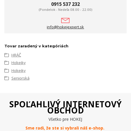
0915 537 232
(Pondelok - Nedeľa 08.00 - 22.00)
info@hokejexpert.sk
Tovar zaradený v kategóriách
HRÁČ
Hokejky
Hokejky
Seniorská
SPOĽAHLIVÝ INTERNETOVÝ
OBCHOD
Všetko pre HOKEJ
Sme radi, že ste si vybrali náš e-
shop
.