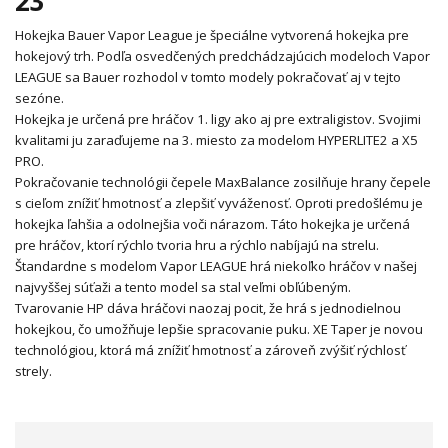
23
Hokejka Bauer Vapor League je špeciálne vytvorená hokejka pre
hokejový trh. Podľa osvedčených predchádzajúcich modeloch Vapor
LEAGUE sa Bauer rozhodol v tomto modely pokračovať aj v tejto
sezóne.
Hokejka je určená pre hráčov 1. ligy ako aj pre extraligistov. Svojimi
kvalitami ju zaraďujeme na 3. miesto za modelom HYPERLITE2 a X5
PRO.
Pokračovanie technológii čepele MaxBalance zosilňuje hrany čepele
s cieľom znížiť hmotnosť a zlepšiť vyváženosť. Oproti predošlému je
hokejka ľahšia a odolnejšia voči nárazom. Táto hokejka je určená
pre hráčov, ktorí rýchlo tvoria hru a rýchlo nabíjajú na strelu.
Štandardne s modelom Vapor LEAGUE hrá niekoľko hráčov v našej
najvyššej súťaži a tento model sa stal veľmi obľúbeným.
Tvarovanie HP dáva hráčovi naozaj pocit, že hrá s jednodielnou
hokejkou, čo umožňuje lepšie spracovanie puku. XE Taper je novou
technológiou, ktorá má znížiť hmotnosť a zároveň zvýšiť rýchlosť
strely.