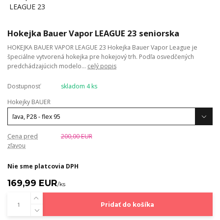
Hokejka Bauer Vapor LEAGUE 23 seniorska
HOKEJKA BAUER VAPOR LEAGUE 23 Hokejka Bauer Vapor League je
špeciálne vytvorená hokejka pre hokejový trh. Podľa osvedčených
predchádzajúcich modelo...
celý popis
Dostupnosť
skladom 4 ks
Hokejky BAUER
Cena pred
200,00 EUR
zľavou
Nie sme platcovia DPH
169,99 EUR
/
ks
Pridať do košíka