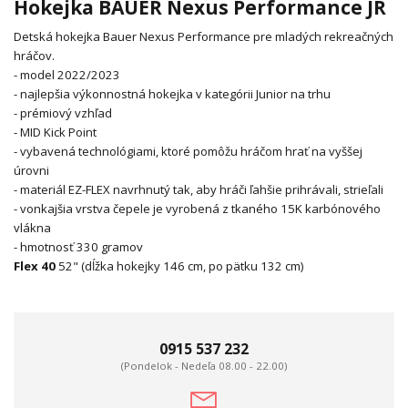
Hokejka BAUER Nexus Performance JR
Detská hokejka Bauer Nexus Performance pre mladých rekreačných
hráčov.
- model 2022/2023
- najlepšia výkonnostná hokejka v kategórii Junior na trhu
- prémiový vzhľad
- MID Kick Point
- vybavená technológiami, ktoré pomôžu hráčom hrať na vyššej
úrovni
- materiál EZ-FLEX navrhnutý tak, aby hráči ľahšie prihrávali, strieľali
- vonkajšia vrstva čepele je vyrobená z tkaného 15K karbónového
vlákna
- hmotnosť 330 gramov
Flex 40
52" (dĺžka hokejky 146 cm, po pätku 132 cm)
0915 537 232
(Pondelok - Nedeľa 08.00 - 22.00)