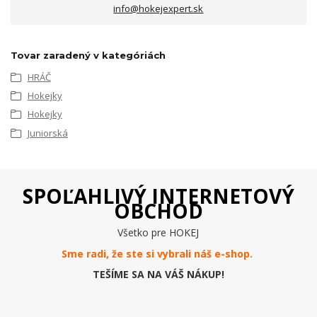
info@hokejexpert.sk
Tovar zaradený v kategóriách
HRÁČ
Hokejky
Hokejky
Juniorská
SPOĽAHLIVÝ INTERNETOVÝ
OBCHOD
Všetko pre HOKEJ
Sme radi, že ste si vybrali náš e-
shop
.
TEŠÍME SA NA VÁŠ NÁKUP!