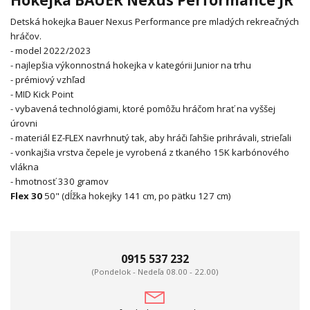
Detská hokejka Bauer Nexus Performance pre mladých rekreačných
hráčov.
- model 2022/2023
- najlepšia výkonnostná hokejka v kategórii Junior na trhu
- prémiový vzhľad
- MID Kick Point
- vybavená technológiami, ktoré pomôžu hráčom hrať na vyššej
úrovni
- materiál EZ-FLEX navrhnutý tak, aby hráči ľahšie prihrávali, strieľali
- vonkajšia vrstva čepele je vyrobená z tkaného 15K karbónového
vlákna
- hmotnosť 330 gramov
Flex 30
50" (dĺžka hokejky 141 cm, po pätku 127 cm)
0915 537 232
(Pondelok - Nedeľa 08.00 - 22.00)