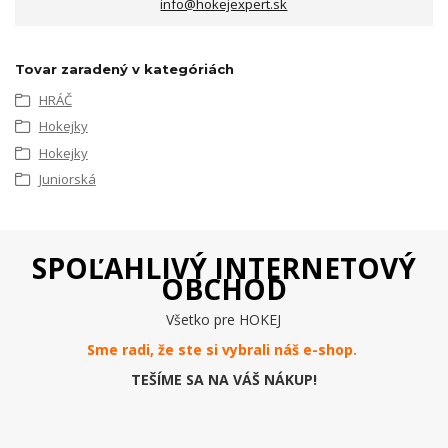
info@hokejexpert.sk
Tovar zaradený v kategóriách
HRÁČ
Hokejky
Hokejky
Juniorská
SPOĽAHLIVÝ INTERNETOVÝ
OBCHOD
Všetko pre HOKEJ
Sme radi, že ste si vybrali náš e-
shop
.
TEŠÍME SA NA VÁŠ NÁKUP!