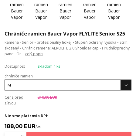
Chrániče ramien Bauer Vapor FLYLITE Senior S25
Ramená - Senior • profesionálny hokej • Stupeň ochrany: vysoká • Strih:
skosený • Chránič ramena: AEROLITE 2.0 Shoulder cap • Hrudník/predný
panel: On...
celý popis
Dostupnosť
skladom 4 ks
chrániče ramien
Cena pred
210,00 EUR
zľavou
Nie sme platcovia DPH
188,00 EUR
/
ks