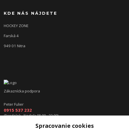
KDE NÁS NÁJDETE
HOCKEY ZONE
Farská 4
949 01 Nitra
Zákaznícka podpora
Peter Fulier
0915 537 232
(Pondelok - Nedeľa 08.00 - 22.00)
Spracovanie cookies
info@hokejexpert.sk