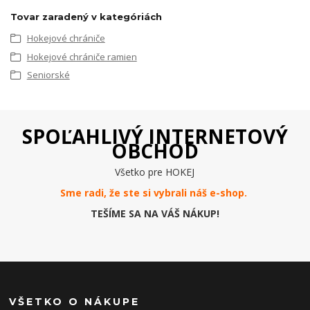
Tovar zaradený v kategóriách
Hokejové chrániče
Hokejové chrániče ramien
Seniorské
SPOĽAHLIVÝ INTERNETOVÝ
OBCHOD
Všetko pre HOKEJ
Sme radi, že ste si vybrali náš e-
shop
.
TEŠÍME SA NA VÁŠ NÁKUP!
VŠETKO O NÁKUPE