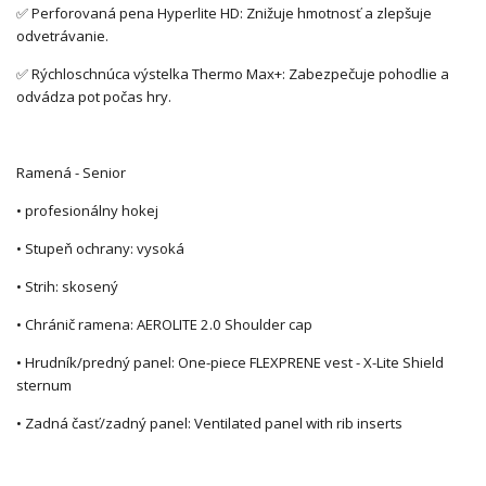
✅ Perforovaná pena Hyperlite HD: Znižuje hmotnosť a zlepšuje
odvetrávanie.
✅ Rýchloschnúca výstelka Thermo Max+: Zabezpečuje pohodlie a
odvádza pot počas hry.
Ramená - Senior
• profesionálny hokej
• Stupeň ochrany: vysoká
• Strih: skosený
• Chránič ramena: AEROLITE 2.0 Shoulder cap
• Hrudník/predný panel: One-piece FLEXPRENE vest - X-Lite Shield
sternum
• Zadná časť/zadný panel: Ventilated panel with rib inserts