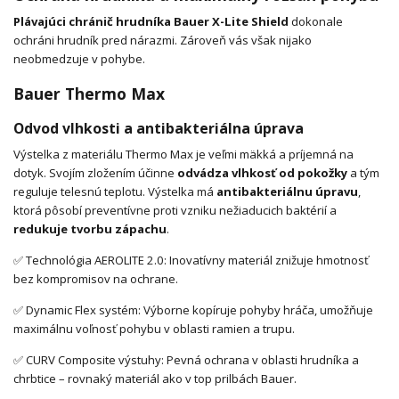
Plávajúci chránič hrudníka Bauer X-Lite Shield
dokonale
ochráni hrudník pred nárazmi. Zároveň vás však nijako
neobmedzuje v pohybe.
Bauer Thermo Max
Odvod vlhkosti a antibakteriálna úprava
Výstelka z materiálu Thermo Max je veľmi mäkká a príjemná na
dotyk. Svojím zložením účinne
odvádza vlhkosť od pokožky
a tým
reguluje telesnú teplotu. Výstelka má
antibakteriálnu úpravu
,
ktorá pôsobí preventívne proti vzniku nežiaducich baktérií a
redukuje tvorbu zápachu
.
✅ Technológia AEROLITE 2.0: Inovatívny materiál znižuje hmotnosť
bez kompromisov na ochrane.
✅ Dynamic Flex systém: Výborne kopíruje pohyby hráča, umožňuje
maximálnu voľnosť pohybu v oblasti ramien a trupu.
✅ CURV Composite výstuhy: Pevná ochrana v oblasti hrudníka a
chrbtice – rovnaký materiál ako v top prilbách Bauer.