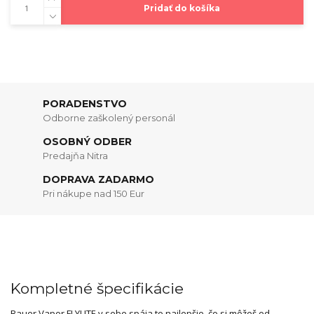
Pridať do košíka
PORADENSTVO
Odborne zaškolený personál
OSOBNÝ ODBER
Predajňa Nitra
DOPRAVA ZADARMO
Pri nákupe nad 150 Eur
Kompletné špecifikácie
Bauer Vapor FLYLITE v sebe spája to najlepšie, čo si môžeš od