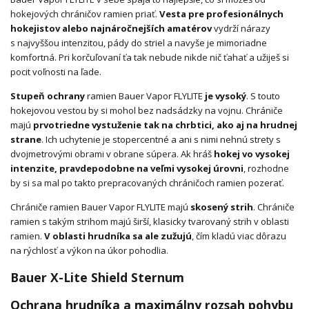
hokejových chráničov ramien priať.
Vesta pre profesionálnych
hokejistov alebo najnáročnejších amatérov
vydrží nárazy
s najvyššou intenzitou, pády do striel a navyše je mimoriadne
komfortná. Pri korčuľovaní ťa tak nebude nikde nič ťahať a užiješ si
pocit voľnosti na ľade.
Stupeň ochrany
ramien Bauer Vapor FLYLITE
je vysoký
. S touto
hokejovou vestou by si mohol bez nadsádzky na vojnu. Chrániče
majú
prvotriedne vystuženie tak na chrbtici, ako aj na hrudnej
strane
. Ich uchytenie je stopercentné a ani s nimi nehnú strety s
dvojmetrovými obrami v obrane súpera. Ak hráš
hokej vo vysokej
intenzite, pravdepodobne na veľmi vysokej úrovni
, rozhodne
by si sa mal po takto prepracovaných chráničoch ramien pozerať.
Chrániče ramien Bauer Vapor FLYLITE majú
skosený strih
. Chrániče
ramien s takým strihom majú širší, klasicky tvarovaný strih v oblasti
ramien.
V oblasti hrudníka sa ale zužujú
, čím kladú viac dôrazu
na rýchlosť a výkon na úkor pohodlia.
Bauer X-Lite Shield Sternum
Ochrana hrudníka a maximálny rozsah pohybu