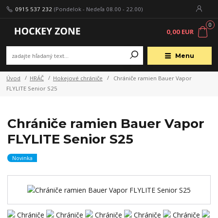
0915 537 232
(Pondelok - Nedeľa 08.00 - 22.00)
0
0,00 EUR
Menu
Úvod
HRÁČ
Hokejové chrániče
Chrániče ramien Bauer Vapor
FLYLITE Senior S25
Chrániče ramien Bauer Vapor
FLYLITE Senior S25
Novinka