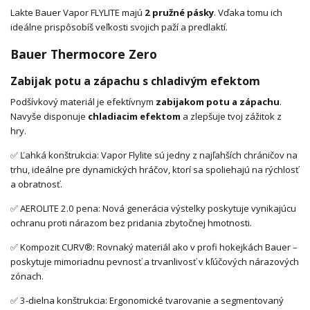
Lakte Bauer Vapor FLYLITE majú
2 pružné pásky
. Vďaka tomu ich
ideálne prispôsobíš veľkosti svojich paží a predlaktí.
Bauer Thermocore Zero
Zabijak potu a zápachu s chladivým efektom
Podšívkový materiál je efektívnym
zabijakom potu a zápachu
.
Navyše disponuje
chladiacim efektom
a zlepšuje tvoj zážitok z
hry.
✅ Ľahká konštrukcia: Vapor Flylite sú jedny z najľahších chráničov na
trhu, ideálne pre dynamických hráčov, ktorí sa spoliehajú na rýchlosť
a obratnosť.
✅ AEROLITE 2.0 pena: Nová generácia výstelky poskytuje vynikajúcu
ochranu proti nárazom bez pridania zbytočnej hmotnosti.
✅ Kompozit CURV®: Rovnaký materiál ako v profi hokejkách Bauer –
poskytuje mimoriadnu pevnosť a trvanlivosť v kľúčových nárazových
zónach.
✅ 3-dielna konštrukcia: Ergonomické tvarovanie a segmentovaný