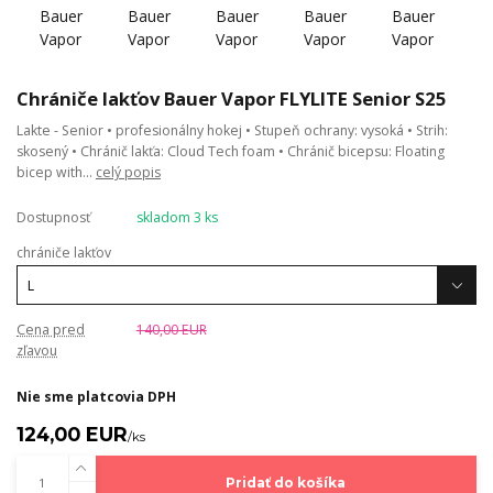
Chrániče lakťov Bauer Vapor FLYLITE Senior S25
Lakte - Senior • profesionálny hokej • Stupeň ochrany: vysoká • Strih:
skosený • Chránič lakťa: Cloud Tech foam • Chránič bicepsu: Floating
bicep with...
celý popis
Dostupnosť
skladom 3 ks
chrániče lakťov
Cena pred
140,00 EUR
zľavou
Nie sme platcovia DPH
124,00 EUR
/
ks
Pridať do košíka