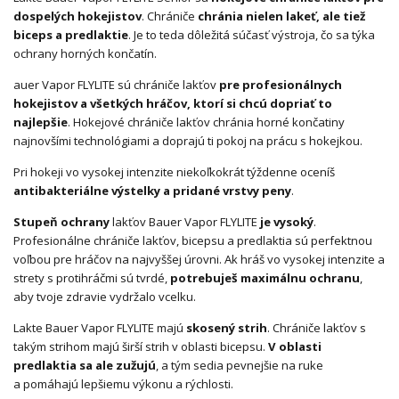
dospelých hokejistov
. Chrániče
chránia nielen lakeť, ale tiež
biceps a predlaktie
. Je to teda dôležitá súčasť výstroja, čo sa týka
ochrany horných končatín.
auer Vapor FLYLITE sú chrániče lakťov
pre profesionálnych
hokejistov a všetkých hráčov, ktorí si chcú dopriať to
najlepšie
. Hokejové chrániče lakťov chránia horné končatiny
najnovšími technológiami a doprajú ti pokoj na prácu s hokejkou.
Pri hokeji vo vysokej intenzite niekoľkokrát týždenne oceníš
antibakteriálne výstelky a pridané vrstvy peny
.
Stupeň ochrany
lakťov Bauer Vapor FLYLITE
je vysoký
.
Profesionálne chrániče lakťov, bicepsu a predlaktia sú perfektnou
voľbou pre hráčov na najvyššej úrovni. Ak hráš vo vysokej intenzite a
strety s protihráčmi sú tvrdé,
potrebuješ maximálnu ochranu
,
aby tvoje zdravie vydržalo vcelku.
Lakte Bauer Vapor FLYLITE majú
skosený strih
. Chrániče lakťov s
takým strihom majú širší strih v oblasti bicepsu.
V oblasti
predlaktia sa ale zužujú
, a tým sedia pevnejšie na ruke
a pomáhajú lepšiemu výkonu a rýchlosti.