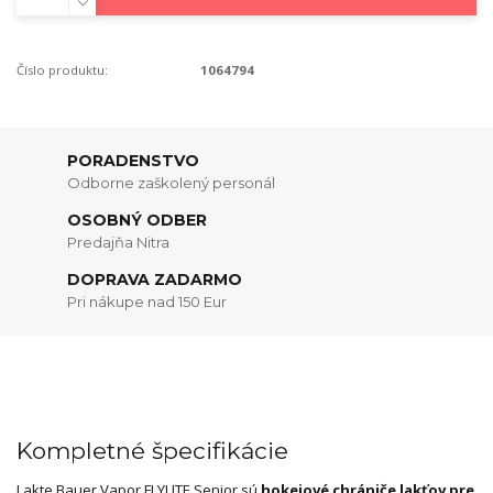
Číslo produktu:
1064794
PORADENSTVO
Odborne zaškolený personál
OSOBNÝ ODBER
Predajňa Nitra
DOPRAVA ZADARMO
Pri nákupe nad 150 Eur
Kompletné špecifikácie
Lakte Bauer Vapor FLYLITE Senior sú
hokejové chrániče lakťov pre