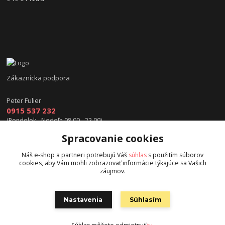
Zákaznícka podpora
Peter Fulier
0915 537 232
(Pondelok - Nedeľa 08.00 - 22.00)
Spracovanie cookies
info@hokejexpert.sk
Náš e-shop a partneri potrebujú Váš
súhlas
s použitím súborov
cookies, aby Vám mohli zobrazovať informácie týkajúce sa Vašich
záujmov.
Nastavenia
Súhlasím
Copyright © 2015 hokejexpert.sk