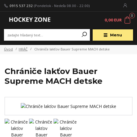
0915 537 232
(Pondelok - Nedeľa 08.00 - 22.00)
0
0,00 EUR
Menu
Úvod
HRÁČ
Chrániče lakťov Bauer Supreme MACH detske
Chrániče lakťov Bauer
Supreme MACH detske