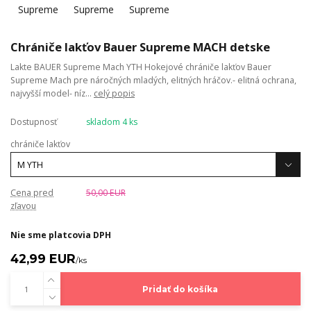
Chrániče lakťov Bauer Supreme MACH detske
Lakte BAUER Supreme Mach YTH Hokejové chrániče lakťov Bauer
Supreme Mach pre náročných mladých, elitných hráčov.- elitná ochrana,
najvyšší model- níz...
celý popis
Dostupnosť
skladom 4 ks
chrániče lakťov
Cena pred
50,00 EUR
zľavou
Nie sme platcovia DPH
42,99 EUR
/
ks
Pridať do košíka