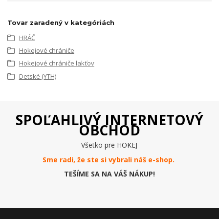
Tovar zaradený v kategóriách
HRÁČ
Hokejové chrániče
Hokejové chrániče lakťov
Detské (YTH)
SPOĽAHLIVÝ INTERNETOVÝ
OBCHOD
Všetko pre HOKEJ
Sme radi, že ste si vybrali náš e-
shop
.
TEŠÍME SA NA VÁŠ NÁKUP!