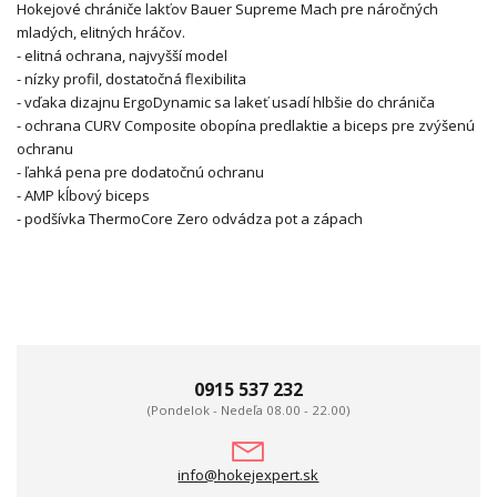
Hokejové chrániče lakťov Bauer Supreme Mach pre náročných
mladých, elitných hráčov.
- elitná ochrana, najvyšší model
- nízky profil, dostatočná flexibilita
- vďaka dizajnu ErgoDynamic sa lakeť usadí hlbšie do chrániča
- ochrana CURV Composite obopína predlaktie a biceps pre zvýšenú
ochranu
- ľahká pena pre dodatočnú ochranu
- AMP kĺbový biceps
- podšívka ThermoCore Zero odvádza pot a zápach
0915 537 232
(Pondelok - Nedeľa 08.00 - 22.00)
info@hokejexpert.sk