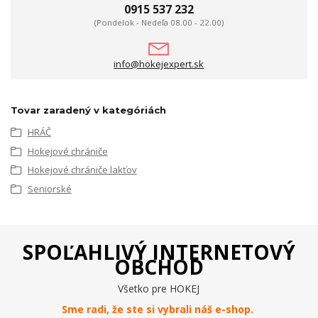
0915 537 232
(Pondelok - Nedeľa 08.00 - 22.00)
info@hokejexpert.sk
Tovar zaradený v kategóriách
HRÁČ
Hokejové chrániče
Hokejové chrániče lakťov
Seniorské
SPOĽAHLIVÝ INTERNETOVÝ
OBCHOD
Všetko pre HOKEJ
Sme radi, že ste si vybrali náš e-
shop
.