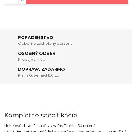
PORADENSTVO
Odborne zaškolený personál
OSOBNÝ ODBER
Predajňa Nitra
DOPRAVA ZADARMO
Pri nákupe nad 150 Eur
Kompletné špecifikácie
Hokejové chrániče lakťov značky Tackla. Sú určené
pre aktívne hrajúcu mládež a amatérov z radov seniorov. Vyznačujú