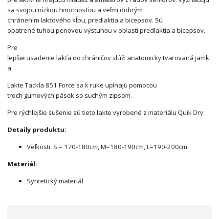
sa svojou nízkou hmotnosťou a veľmi dobrým
chránením lakťového kĺbu, predlaktia a bicepsov. Sú
opatrené tuhou penovou výstuhou v oblasti predlaktia a bicepsov.
Pre
lepšie usadenie lakťa do chráničov slúži anatomicky tvarovaná jamk
a.
Lakte Tackla 851 Force sa k ruke upínajú pomocou
troch gumových pások so suchým zipsom.
Pre rýchlejšie sušenie sú tieto lakte vyrobené z materiálu Quik Dry.
Detaily produktu:
Veľkosti: S = 170-180cm, M=180-190cm, L=190-200cm
Materiál:
Syntetický materiál