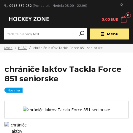
0915 537 232
(Pondelok - Nedeľa 08.00 - 22.00)
0
0,00 EUR
Menu
Úvod
HRÁČ
chrániče lakťov Tackla Force 851 seniorske
chrániče lakťov Tackla Force
851 seniorske
Novinka