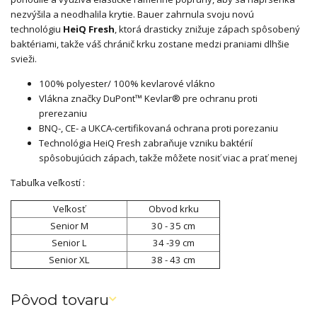
nezvýšila a neodhalila krytie. Bauer zahrnula svoju novú
technológiu
HeiQ Fresh
, ktorá drasticky znižuje zápach spôsobený
baktériami, takže váš chránič krku zostane medzi praniami dlhšie
svieži.
100% polyester/ 100% kevlarové vlákno
Vlákna značky DuPont™ Kevlar® pre ochranu proti
prerezaniu
BNQ-, CE- a UKCA-certifikovaná ochrana proti porezaniu
Technológia HeiQ Fresh zabraňuje vzniku baktérií
spôsobujúcich zápach, takže môžete nosiť viac a prať menej
Tabuľka veľkostí :
Veľkosť
Obvod krku
Senior M
30 - 35 cm
Senior L
34 -39 cm
Senior XL
38 - 43 cm
Pôvod tovaru