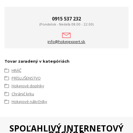
0915 537 232
(Pondelok - Nedeľa 08.00 - 22.00)
info@hokejexpert.sk
Tovar zaradený v kategóriách
HRÁČ
PRÍSLUŠENSTVO
Hokejové doplnky
Chránič krku
Hokejové nákrčníky
SPOĽAHLIVÝ INTERNETOVÝ