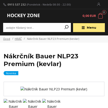
0915 537 232
(Pondelok - Nedeľa 08.00 - 22.00)
0
0,00 EUR
Menu
Úvod
HRÁČ
Nákrčník Bauer NLP23 Premium (kevlar)
Nákrčník Bauer NLP23
Premium (kevlar)
Novinka