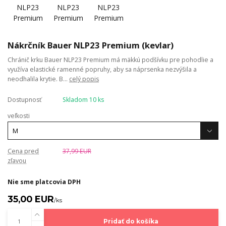
Nákrčník Bauer NLP23 Premium (kevlar)
Chránič krku Bauer NLP23 Premium má mäkkú podšívku pre pohodlie a
využíva elastické ramenné popruhy, aby sa náprsenka nezvýšila a
neodhalila krytie. B...
celý popis
Dostupnosť
Skladom 10 ks
veľkosti
Cena pred
37,99 EUR
zľavou
Nie sme platcovia DPH
35,00 EUR
/
ks
Pridať do košíka