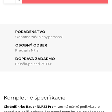
PORADENSTVO
Odborne zaškolený personál
OSOBNÝ ODBER
Predajňa Nitra
DOPRAVA ZADARMO
Pri nákupe nad 150 Eur
Kompletné špecifikácie
Chránič krku Bauer NLP23 Premium
má mäkkú podšívku pre
pohodlie a využíva elastické ramenné popruhy, aby sa náprsenka