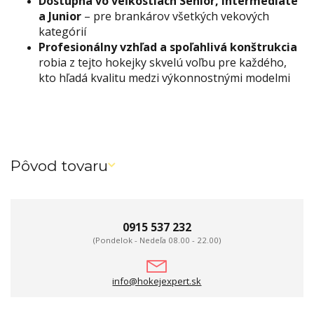
Dostupná vo veľkostiach Senior, Intermediate
a Junior
– pre brankárov všetkých vekových
kategórií
Profesionálny vzhľad a spoľahlivá konštrukcia
robia z tejto hokejky skvelú voľbu pre každého,
kto hľadá kvalitu medzi výkonnostnými modelmi
Pôvod tovaru
0915 537 232
(Pondelok - Nedeľa 08.00 - 22.00)
info@hokejexpert.sk