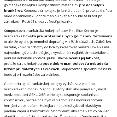
gólmanska hokejka z kompozitných materiálov
pre dospelých
brankárov
. Kompozitná hokejka je ľahká a odolná, preto sa ti s ňou
bude v bránkovisku dobre manipulovať a nebude ťa brzdiť pri
zákrokoch. Postráž si tiež veľkosť príložníka.
Kompozitová brankárska hokejka Bauer Elite Blue Senior je
brankárska hokejka
pre profesionálnych gólmanov
. Neznamená
to ale, že by si si ju nemohol dopriať aj v nižších súťažiach. Záleží len
na tebe, koľko si ochotný do kvality investovať peňazí. Hokejka má
najmodernejšie technológie, je vyrobená z najľahších materiálov a
ponúka dokonalú kontrolu puku. Hlavne
oceníš jej ľahkosť
,
pretože sa ti s hokejkou
bude dobre manipulovať a nebude ťa
brzdiť pri dôležitých zákrokoch
. Stopercentné spoľahnutie na ňu
bude aj pri rozohrávke za bránkou.
Geometria tejto brankárskej hokejky vychádza z elitného
brankárskeho modelu Vapor 3X, ktorý slúži ako pomyselný most
medzi modelmi GSX a X5Pro. Hokejka disponuje spoľahlivou
konštrukciou, profesionálnym vzhľadom a bezkonkurenčnými
hernými vlastnosťami. Hokejku sme taktiež vybavili klasickým
pádlom Vapor a konštrukciou Short-Shaft, aby sme Vám čo najviac
uľahčili manipuláciu v bránkovisku. Ďalej sme do čepele pridali aj