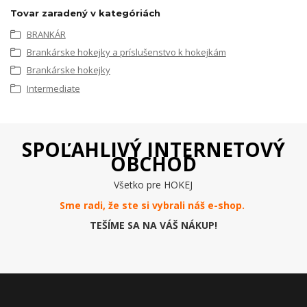
Tovar zaradený v kategóriách
BRANKÁR
Brankárske hokejky a príslušenstvo k hokejkám
Brankárske hokejky
Intermediate
SPOĽAHLIVÝ INTERNETOVÝ
OBCHOD
Všetko pre HOKEJ
Sme radi, že ste si vybrali náš e-
shop
.
TEŠÍME SA NA VÁŠ NÁKUP!