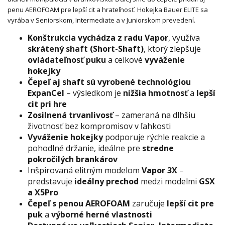
penu AEROFOAM pre lepší cit a hrateľnosť. Hokejka Bauer ELITE sa
vyrába v Seniorskom, Intermediate a v Juniorskom prevedení.
Konštrukcia vychádza z radu Vapor
, využíva
skrátený shaft (Short-Shaft)
, ktorý zlepšuje
ovládateľnosť puku
a celkové
vyváženie
hokejky
Čepeľ aj shaft sú vyrobené technológiou
ExpanCel
– výsledkom je
nižšia hmotnosť
a
lepší
cit pri hre
Zosilnená trvanlivosť
– zameraná na dlhšiu
životnosť bez kompromisov v ľahkosti
Vyváženie hokejky
podporuje rýchle reakcie a
pohodlné držanie, ideálne pre
stredne
pokročilých brankárov
Inšpirovaná elitným modelom
Vapor 3X
–
predstavuje
ideálny prechod
medzi modelmi
GSX
a X5Pro
Čepeľ s penou AEROFOAM
zaručuje
lepší cit pre
puk
a
výborné herné vlastnosti