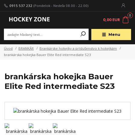
0915 537 232
(Pondelok - Nedeľa 08.00 - 22.00)
0
0,00 EUR
Menu
Úvod
BRANKÁR
Brankárske hokejky a príslušenstvo k hokejkám
brankárska hokejka Bauer Elite Red intermediate S23
brankárska hokejka Bauer
Elite Red intermediate S23