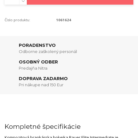
Číslo produktu:
1061624
PORADENSTVO
Odborne zaškolený personál
OSOBNÝ ODBER
Predajňa Nitra
DOPRAVA ZADARMO
Pri nákupe nad 150 Eur
Kompletné špecifikácie
Kompozitová brankárska hokejka Bauer Elite Intermediate je