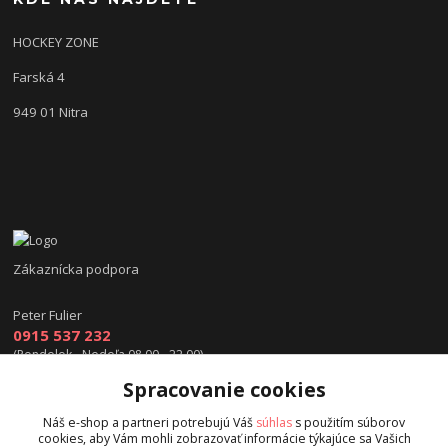
HOCKEY ZONE
Farská 4
949 01 Nitra
Zákaznícka podpora
Peter Fulier
0915 537 232
(Pondelok - Nedeľa 08.00 - 22.00)
Spracovanie cookies
info@hokejexpert.sk
Náš e-shop a partneri potrebujú Váš
súhlas
s použitím súborov
cookies, aby Vám mohli zobrazovať informácie týkajúce sa Vašich