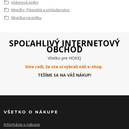
Hokejové prilby
Mriežky, Plexisklá a príslušenstvo
Mriežka na prilbu
SPOĽAHLIVÝ INTERNETOVÝ
OBCHOD
Všetko pre HOKEJ
Sme radi, že ste si vybrali náš e-
shop
.
TEŠÍME SA NA VÁŠ NÁKUP!
VŠETKO O NÁKUPE
Informácie o nákupe