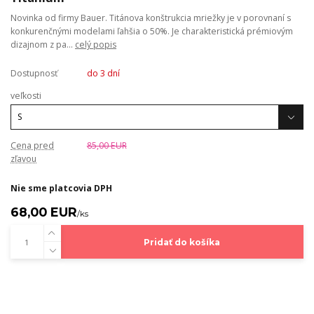
Novinka od firmy Bauer. Titánova konštrukcia mriežky je v porovnaní s
konkurenčnými modelami ľahšia o 50%. Je charakteristická prémiovým
dizajnom z pa...
celý popis
Dostupnosť
do 3 dní
veľkosti
Cena pred
85,00 EUR
zľavou
Nie sme platcovia DPH
68,00 EUR
/
ks
Pridať do košíka