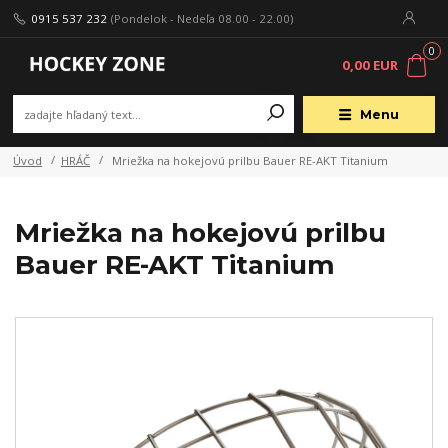
0915 537 232
(Pondelok - Nedeľa 08.00 - 22.00)
0
0,00 EUR
Menu
Úvod
HRÁČ
Mriežka na hokejovú prilbu Bauer RE-AKT Titanium
Mriežka na hokejovú prilbu
Bauer RE-AKT Titanium