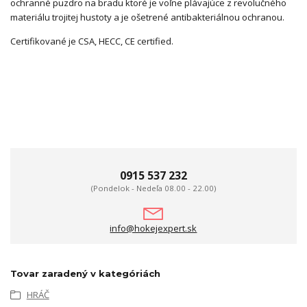
ochranné puzdro na bradu ktoré je voľne plávajúce z revolučného
materiálu trojitej hustoty a je ošetrené antibakteriálnou ochranou.
Certifikované je CSA, HECC, CE certified.
0915 537 232
(Pondelok - Nedeľa 08.00 - 22.00)
info@hokejexpert.sk
Tovar zaradený v kategóriách
HRÁČ