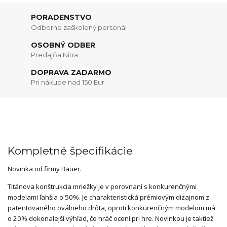
PORADENSTVO
Odborne zaškolený personál
OSOBNÝ ODBER
Predajňa Nitra
DOPRAVA ZADARMO
Pri nákupe nad 150 Eur
Kompletné špecifikácie
Novinka od firmy Bauer.
Titánova konštrukcia mriežky je v porovnaní s konkurenčnými
modelami ľahšia o 50%. Je charakteristická prémiovým dizajnom z
patentovaného oválneho drôta, oproti konkurenčným modelom má
o 20% dokonalejší výhľad, čo hráč ocení pri hre. Novinkou je taktiež