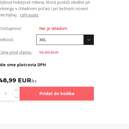
štýlová hokejová mikina, ktorá poslúži ideálne pri
tréningu v chladnom počasí i pri bežnom nosení.
Nechýbaj...
celý popis
Dostupnosť
Nie je skladom
veľkosti
Cena pred zľavou
55,00 EUR
Nie sme platcovia DPH
48,99 EUR
/
ks
Pridať do košíka