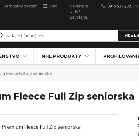
Vernostný systém
Viac
Neviete si
0915 537 232
(Po
rady?
Zavolajte.
Hľada
ŠENSTVO
NHL PRODUKTY
PROFILOVANI
m Fleece Full Zip seniorska
m Fleece Full Zip seniorska