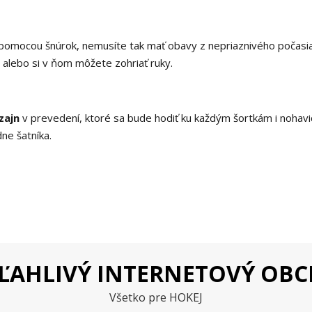
 pomocou šnúrok, nemusíte tak mať obavy z nepriaznivého počasia
 alebo si v ňom môžete zohriať ruky.
zajn
v prevedení, ktoré sa bude hodiť ku každým šortkám i nohavi
ne šatníka.
ĽAHLIVÝ INTERNETOVÝ OB
Všetko pre HOKEJ