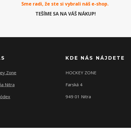
Sme radi, že ste si vybrali náš e-
shop
.
TEŠÍME SA NA VÁŠ NÁKUP!
ÁS
KDE NÁS NÁJDETE
ey Zone
HOCKEY ZONE
a Nitra
Farská 4
kódex
949 01 Nitra