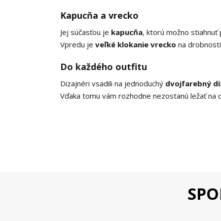
Kapucňa a vrecko
Jej súčasťou je
k
apucňa
, ktorú možno stiahnuť
Vpredu je
veľké klokanie vrecko
na drobnosti
Do každého outfitu
Dizajnéri vsadili na jednoduchý
dvojfarebný di
Vďaka tomu vám rozhodne nezostanú ležať na d
SPO