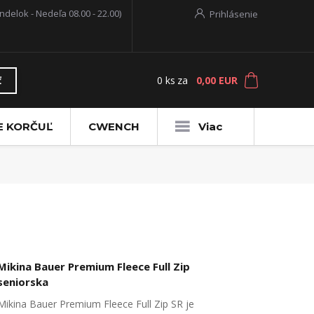
ndelok - Nedeľa 08.00 - 22.00)
Prihlásenie
0
ks
za
0,00 EUR
ť
E KORČUĽ
CWENCH
Viac
Mikina Bauer Premium Fleece Full Zip
seniorska
Mikina Bauer Premium Fleece Full Zip SR je