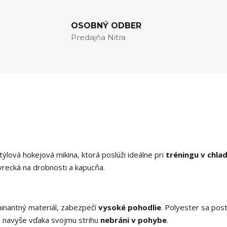
OSOBNÝ ODBER
Predajňa Nitra
týlová hokejová mikina, ktorá poslúži ideálne pri
tréningu v chl
vrecká na drobnosti a kapucňa.
minantný materiál, zabezpečí
vysoké pohodlie
. Polyester sa pos
a navyše vďaka svojmu strihu
nebráni v pohybe
.