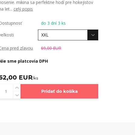
nosenie. mikina sa perfektne hodí pre hokejistov
na let...
celý popis
Dostupnosť
do 3 dní 3 ks
veľkosti
Cena pred zľavou
69,00 EUR
Nie sme platcovia DPH
62,00 EUR
/
ks
Pridať do košíka