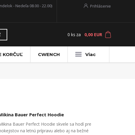
ndelok - Nedeľa 08.00 - 22.00)
Prihlásenie
0
ks
za
0,00 EUR
ť
E KORČUĽ
CWENCH
Viac
Mikina Bauer Perfect Hoodie
Mikina Bauer Perfect Hoodie skvele sa hodí pre
hokejistov na letnú prípravu alebo aj na bežné