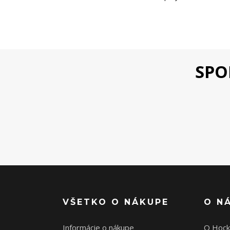
SPO
VŠETKO O NÁKUPE
O N
Informácie o nákupe
O Hock