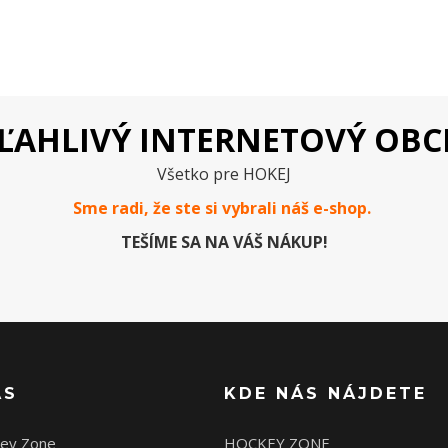
ĽAHLIVÝ INTERNETOVÝ OB
Všetko pre HOKEJ
Sme radi, že ste si vybrali náš e-
shop
.
TEŠÍME SA NA VÁŠ NÁKUP!
ÁS
KDE NÁS NÁJDETE
ey Zone
HOCKEY ZONE