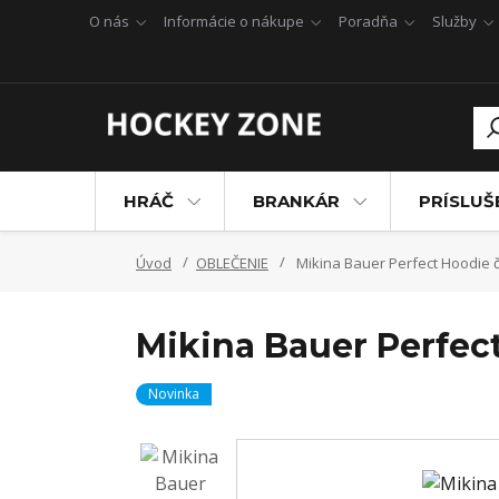
O nás
Informácie o nákupe
Poradňa
Služby
HRÁČ
BRANKÁR
PRÍSLU
Úvod
OBLEČENIE
Mikina Bauer Perfect Hoodie 
Mikina Bauer Perfec
Novinka