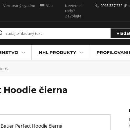
Vernostný systém
Viac
Neviete si
0915 537 232
(Po
rady?
Zavolajte.
Hľada
ŠENSTVO
NHL PRODUKTY
PROFILOVANI
čierna
t Hoodie čierna