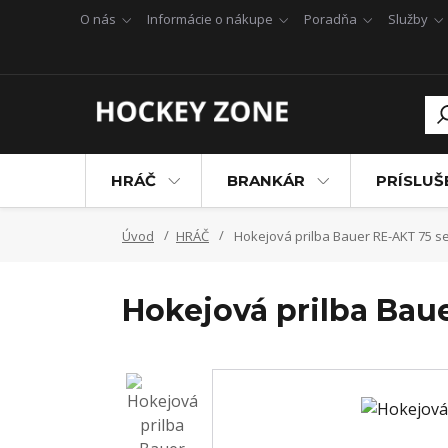
O nás
Informácie o nákupe
Poradňa
Služby
HRÁČ
BRANKÁR
PRÍSLU
Úvod
HRÁČ
Hokejová prilba Bauer RE-AKT 75 s
Hokejová prilba Bau