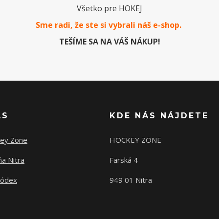
Všetko pre HOKEJ
Sme radi, že ste si vybrali náš e-
shop
.
TEŠÍME SA NA VÁŠ NÁKUP!
ÁS
KDE NÁS NÁJDETE
ey Zone
HOCKEY ZONE
a Nitra
Farská 4
kódex
949 01 Nitra