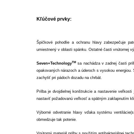
Kľúčové prvky:
Špičkové pohodlie a ochranu hlavy zabezpečuje
pat
umiestnený v oblasti spánku. Ostatné časti vnútornej 
TM
Seven
+Technology
sa nachádza v zadnej časti prilb
opakovaných nárazoch a úderoch s vysokou energiou. St
zachytiť pri pádoch dozadu na chrbát.
Prilba je dvojdielnej konštrukcie a nastavenie veľkosti
nastaviť požadovanú veľkosť a spätným zaklapnutím kli
Výborné odvetranie hlavy vďaka systému ventilácie(
obmedzuje tak potenie.
Vnútorný materiál prilby s použitím antibakteriálnej tec