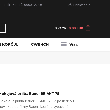
ndelok - Nedeľa 08.00 - 22.00)
Prihlásenie
0
ks
za
0,00 EUR
ť
E KORČUĽ
CWENCH
Viac
Hokejová prilba Bauer RE-AKT 75
Hokejová pribla Bauer RE-AKT 75 je poslednou
novinkou od firmy Bauer, ktorá je vybavená