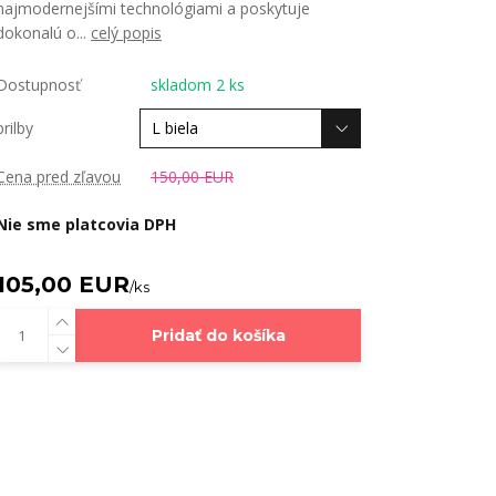
najmodernejšími technológiami a poskytuje
dokonalú o...
celý popis
Dostupnosť
skladom 2 ks
prilby
Cena pred zľavou
150,00 EUR
Nie sme platcovia DPH
105,00 EUR
/
ks
Pridať do košíka