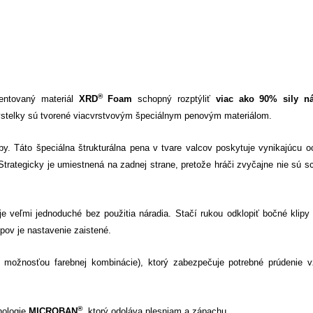
®
entovaný materiál
XRD
Foam
schopný rozptýliť
viac ako 90% sily ná
výstelky sú tvorené viacvrstvovým špeciálnym penovým materiálom
.
y. Táto špeciálna štrukturálna pena v tvare valcov poskytuje vynikajúcu o
rategicky je umiestnená na zadnej strane, pretože hráči zvyčajne nie sú s
 je veľmi jednoduché bez použitia náradia. Stačí rukou odklopiť bočné klipy 
pov je nastavenie zaistené.
s možnosťou farebnej kombinácie), ktorý zabezpečuje potrebné prúdenie 
®
hnologie
MICROBAN
, ktorý odoláva plesniam a zápachu.