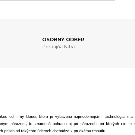
OSOBNÝ ODBER
Predajňa Nitra
nkou od firmy Bauer, ktorá je vybavená najmodernejšími technológiami a 
ačným nárazom
,
to znamená ochranu aj pri nárazoch, pri ktorých nie je s
 prilieb pri takýchto úderoch dochádza k prudkému trhnutiu.