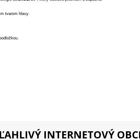
nym tvarom hlavy.
podložkou.
ĽAHLIVÝ INTERNETOVÝ OB