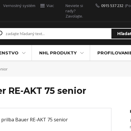
Vernostný systém
Viac
Neviete si
0915 537 232
(Po
rady?
Zavolajte.
Hľada
ŠENSTVO
NHL PRODUKTY
PROFILOVANI
enior
er RE-AKT 75 senior