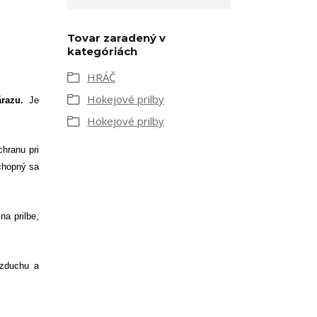
Tovar zaradený v
kategóriách
HRÁČ
Hokejové prilby
razu.
Je
Hokejové prilby
chranu pri
chopný sa
na prilbe,
vzduchu a