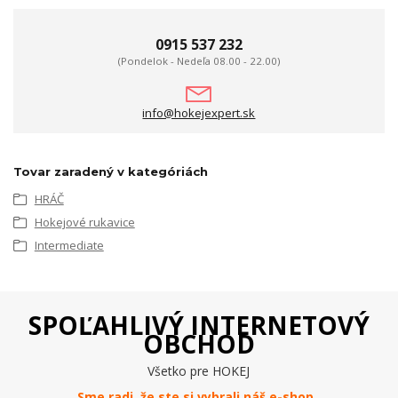
0915 537 232
(Pondelok - Nedeľa 08.00 - 22.00)
info@hokejexpert.sk
Tovar zaradený v kategóriách
HRÁČ
Hokejové rukavice
Intermediate
SPOĽAHLIVÝ INTERNETOVÝ
OBCHOD
Všetko pre HOKEJ
Sme radi, že ste si vybrali náš e-
shop
.