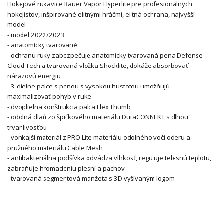
Hokejové rukavice Bauer Vapor Hyperlite pre profesionálnych
hokejistov, inšpirované elitnými hráčmi, elitná ochrana, najvyšší
model
- model 2022/2023
- anatomicky tvarované
- ochranu ruky zabezpečuje anatomicky tvarovaná pena Defense
Cloud Tech a tvarovaná vložka Shocklite, dokáže absorbovať
nárazovú energiu
- 3-dielne palce s penou s vysokou hustotou umožňujú
maximalizovať pohyb v ruke
- dvojdielna konštrukcia palca Flex Thumb
- odolná dlaň zo špičkového materiálu DuraCONNEKT s dlhou
trvanlivosťou
- vonkajší materiál z PRO Lite materiálu odolného voči oderu a
pružného materiálu Cable Mesh
- antibakteriálna podšívka odvádza vlhkosť, reguluje telesnú teplotu,
zabraňuje hromadeniu plesní a pachov
- tvarovaná segmentová manžeta s 3D vyšívaným logom