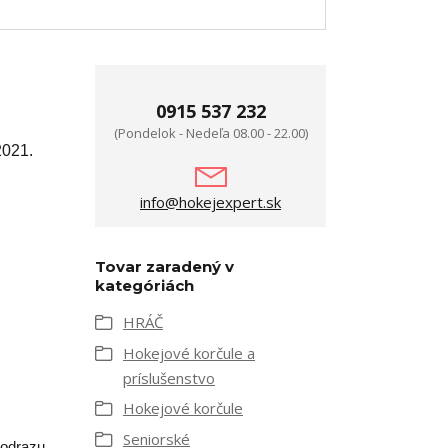
0915 537 232
(Pondelok - Nedeľa 08.00 - 22.00)
2021.
info@hokejexpert.sk
Tovar zaradený v
kategóriách
HRÁČ
Hokejové korčule a
príslušenstvo
Hokejové korčule
Seniorské
 odrazu.