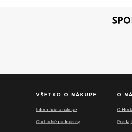
SPO
VŠETKO O NÁKUPE
O N
Informácie o nákupe
O Hock
Obchodné podmienky
Predajň