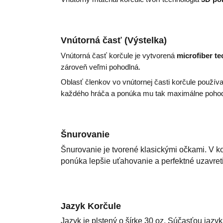
Vnútorná časť (
Výstelka
)
Vnútorná časť korčule je vytvorená
microfiber
te
zároveň veľmi pohodlná.
Oblasť členkov vo vnútornej časti korčule použí
každého hráča a ponúka mu tak maximálne pohod
Šnurovanie
Šnurovanie je tvorené
klasickými očkami
.
V ko
ponúka lepšie uťahovanie a perfektné uzavreti
Jazyk Korčule
Jazyk je plstený o
šírke
30
oz.
Súčasťou jazyka