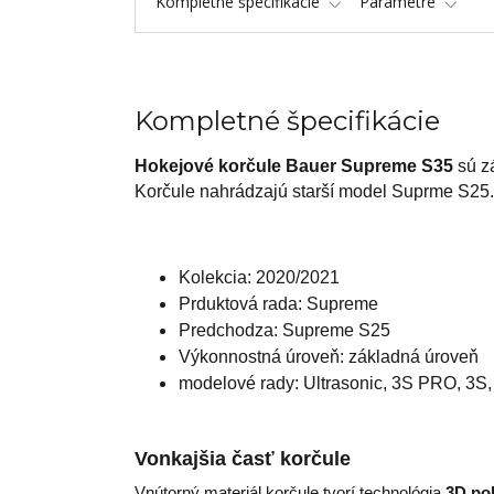
Kompletné špecifikácie
Parametre
Kompletné špecifikácie
Hokejové korčule Bauer Supreme S35
sú
z
Korčule nahrádzajú starší model Suprme S25
.
Kolekcia: 2020/2021
Prduktová rada: Supreme
Predchodza: Supreme S25
Výkonnostná úroveň: základná úroveň
modelové rady: Ultrasonic, 3S PRO, 3S
Vonkajšia časť korčule
Vnútorný materiál korčule tvorí
technológia
3D po