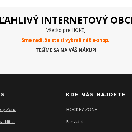
ĽAHLIVÝ INTERNETOVÝ OB
Všetko pre HOKEJ
Sme radi, že ste si vybrali náš e-
shop
.
TEŠÍME SA NA VÁŠ NÁKUP!
ÁS
KDE NÁS NÁJDETE
ey Zone
HOCKEY ZONE
a Nitra
Farská 4