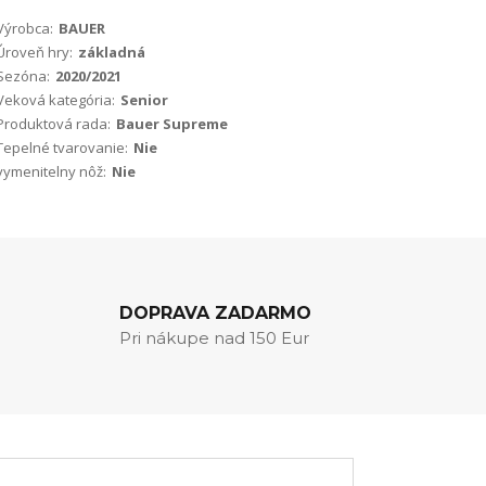
Výrobca:
BAUER
Úroveň hry:
základná
Sezóna:
2020/2021
Veková kategória:
Senior
Produktová rada:
Bauer Supreme
Tepelné tvarovanie:
Nie
vymenitelny nôž:
Nie
DOPRAVA ZADARMO
Pri nákupe nad 150 Eur