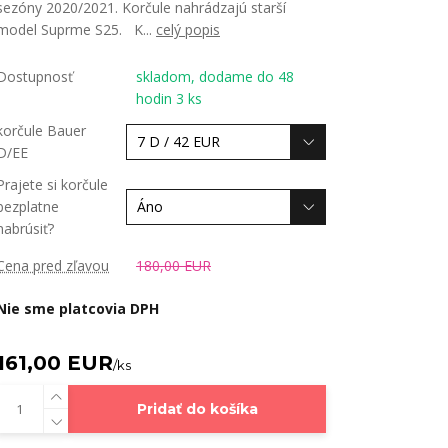
sezóny 2020/2021. Korčule nahrádzajú starší
model Suprme S25. K...
celý popis
Dostupnosť
skladom, dodame do 48
hodin 3 ks
korčule Bauer
D/EE
Prajete si korčule
bezplatne
nabrúsiť?
Cena pred zľavou
180,00 EUR
Nie sme platcovia DPH
161,00 EUR
/
ks
Pridať do košíka