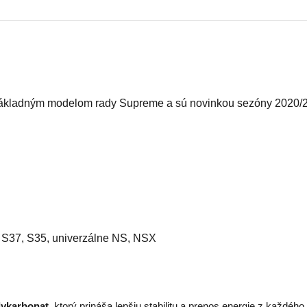
ákladným
modelom rady Supreme a sú novinkou sezóny 2020/
, S37, S35, univerzálne NS, NSX
lykarbonat
, ktorý prináša lepšiu stabilitu a prenos energie z každého