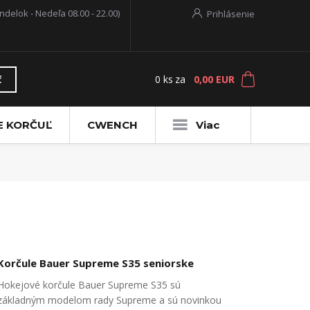
ndelok - Nedeľa 08.00 - 22.00)
Prihlásenie
0
ks
za
0,00 EUR
ť
E KORČUĽ
CWENCH
Viac
Korčule Bauer Supreme S35 seniorske
Hokejové korčule Bauer Supreme S35 sú
základným modelom rady Supreme a sú novinkou