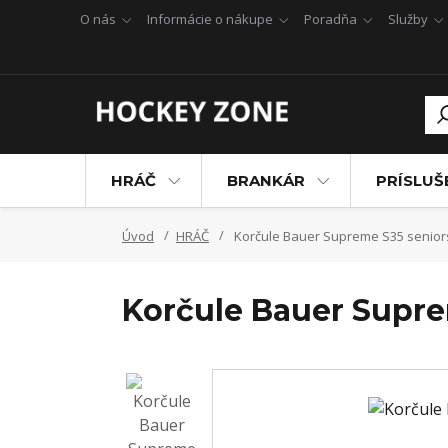
O nás
Informácie o nákupe
Poradňa
Služby
HRÁČ
BRANKÁR
PRÍSLU
Úvod
HRÁČ
Korčule Bauer Supreme S35 senior
Korčule Bauer Supre