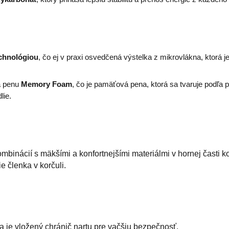
chnológiou
,
čo ej v praxi osvedčená výstelka z mikrovlákna, ktorá j
va penu
Memory Foam
, čo je pamäťová pena, ktorá sa tvaruje podľa 
lie.
mbinácií s mäkšími a konfortnejšími materiálmi v hornej časti k
e členka v korčuli.
 je vložený chránič nartu pre vačšiu bezpečnosť.