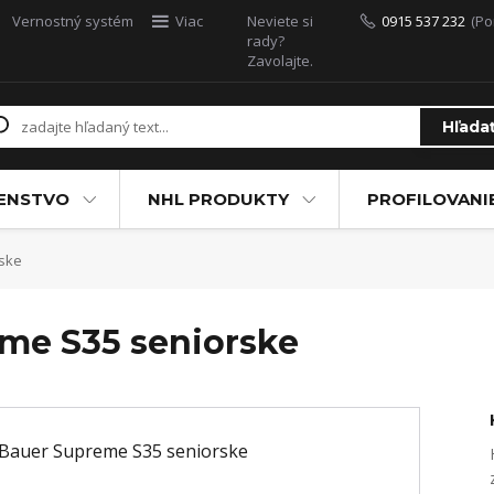
Vernostný systém
Viac
Neviete si
0915 537 232
(Po
rady?
Zavolajte.
Hľada
ŠENSTVO
NHL PRODUKTY
PROFILOVANI
ske
me S35 seniorske